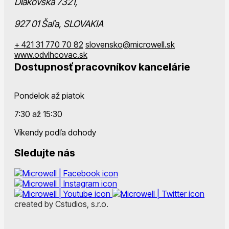
Diakovská 7321,
927 01 Šaľa, SLOVAKIA
+ 421 31 770 70 82
slovensko@microwell.sk
www.odvlhcovac.sk
Dostupnosť pracovníkov kancelárie
Pondelok až piatok
7:30 až 15:30
Víkendy podľa dohody
Sledujte nás
created by Cstudios, s.r.o.