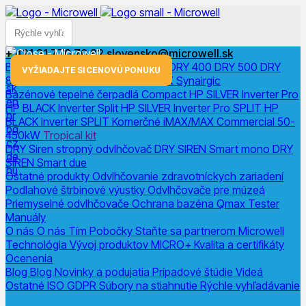
+ 421 31 770 70 82
slovensko@microwell.sk
Bazénové odvlhčovače
DRY 300
DRY 400
DRY 500
DRY
menu
VYŽIADAJTE SI CENOVÚ PONUKU
800
DRY 1200
DRY Horizon
DRY X
Synairgic
sk
Bazénové tepelné čerpadlá
Compact
HP SILVER Inverter Pro
en
HP BLACK Inverter
Split
HP SILVER Inverter Pro SPLIT
HP
hr
BLACK Inverter SPLIT
Komerčné
iMAX/MAX Commercial 50-
bg
450kW
Tropical kit
cz
DRY Siren stropný odvlhčovač
DRY SIREN Smart mono
DRY
de
SIREN Smart due
hu
Ostatné produkty
Odvlhčovanie zdravotníckych zariadení
Podlahové štrbinové výustky
Odvlhčovače pre múzeá
Priemyselné odvlhčovače
Ochrana bazéna
Qmax Tester
Manuály
O nás
O nás
Tím
Pobočky
Staňte sa partnerom Microwell
Technológia
Vývoj produktov
MICRO+
Kvalita a certifikáty
Ocenenia
Blog
Blog
Novinky a podujatia
Prípadové štúdie
Videá
Ostatné
ISO
GDPR
Súbory na stiahnutie
Rýchle vyhľadávanie