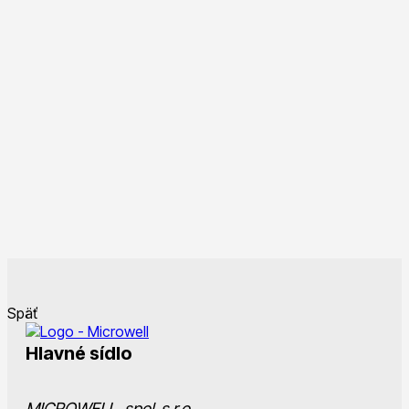
Späť
Hlavné sídlo
MICROWELL, spol. s r.o.