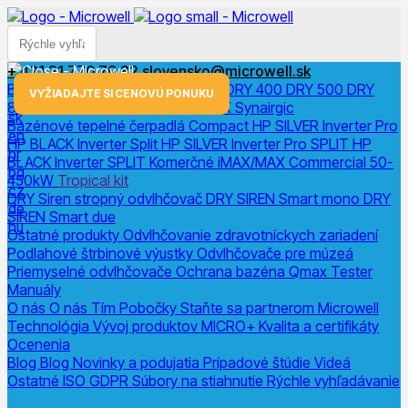
+ 421 31 770 70 82
slovensko@microwell.sk
Bazénové odvlhčovače
DRY 300
DRY 400
DRY 500
DRY
menu
VYŽIADAJTE SI CENOVÚ PONUKU
800
DRY 1200
DRY Horizon
DRY X
Synairgic
sk
Bazénové tepelné čerpadlá
Compact
HP SILVER Inverter Pro
en
HP BLACK Inverter
Split
HP SILVER Inverter Pro SPLIT
HP
hr
BLACK Inverter SPLIT
Komerčné
iMAX/MAX Commercial 50-
bg
450kW
Tropical kit
cz
DRY Siren stropný odvlhčovač
DRY SIREN Smart mono
DRY
de
SIREN Smart due
hu
Ostatné produkty
Odvlhčovanie zdravotníckych zariadení
Podlahové štrbinové výustky
Odvlhčovače pre múzeá
Priemyselné odvlhčovače
Ochrana bazéna
Qmax Tester
Manuály
O nás
O nás
Tím
Pobočky
Staňte sa partnerom Microwell
Technológia
Vývoj produktov
MICRO+
Kvalita a certifikáty
Ocenenia
Blog
Blog
Novinky a podujatia
Prípadové štúdie
Videá
Ostatné
ISO
GDPR
Súbory na stiahnutie
Rýchle vyhľadávanie