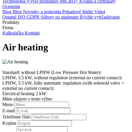
Technológia
Vývoj produktov
MICRO+
Kvalita a certifikáty
Ocenenia
Blog
Blog
Novinky a podujatia
Prípadové štúdie
Videá
Ostatné
ISO
GDPR
Súbory na stiahnutie
Rýchle vyhľadávanie
Produkty
Firma
Kalkulačka
Kontakt
Air heating
Standard: without LPHW (Low Pressure Hot Water):
LPHW, 3.5 kW, without regulation (external no current contact):
LPHW, 3.5 kW, fully automatic regulation (with solenoid valve +
external no current contact):
Electrical heating 2 kW:
Mám záujem o tento výber
Meno
E-mail
Telefónne číslo
Krajina