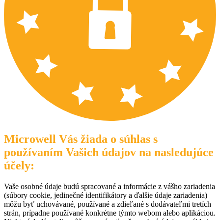
Microwell Vás žiada o súhlas s
používaním Vašich údajov na nasledujúce
účely:
Vaše osobné údaje budú spracované a informácie z vášho zariadenia
(súbory cookie, jedinečné identifikátory a ďalšie údaje zariadenia)
môžu byť uchovávané, používané a zdieľané s dodávateľmi tretích
strán, prípadne používané konkrétne týmto webom alebo aplikáciou.