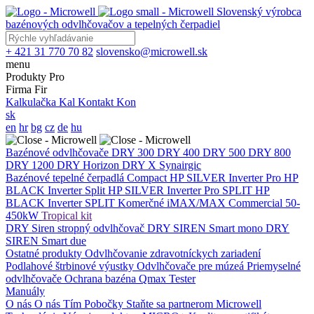
Slovenský výrobca
bazénových odvlhčovačov a tepelných čerpadiel
+ 421 31 770 70 82
slovensko@microwell.sk
menu
Produkty
Pro
Firma
Fir
Kalkulačka
Kal
Kontakt
Kon
sk
en
hr
bg
cz
de
hu
Bazénové odvlhčovače
DRY 300
DRY 400
DRY 500
DRY 800
DRY 1200
DRY Horizon
DRY X
Synairgic
Bazénové tepelné čerpadlá
Compact
HP SILVER Inverter Pro
HP
BLACK Inverter
Split
HP SILVER Inverter Pro SPLIT
HP
BLACK Inverter SPLIT
Komerčné
iMAX/MAX Commercial 50-
450kW
Tropical kit
DRY Siren stropný odvlhčovač
DRY SIREN Smart mono
DRY
SIREN Smart due
Ostatné produkty
Odvlhčovanie zdravotníckych zariadení
Podlahové štrbinové výustky
Odvlhčovače pre múzeá
Priemyselné
odvlhčovače
Ochrana bazéna
Qmax Tester
Manuály
O nás
O nás
Tím
Pobočky
Staňte sa partnerom Microwell