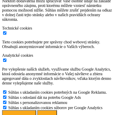
Niektorí dodávatelia môžu spracúvať vaše osobné údaje na základe
oprávneného záujmu, proti ktorému môžete vzniesť námietku
pomocou možností nižšie. Súhlas môžete zrušiť prejdením na odkaz
v dolnej časti tejto stránky alebo v našich pravidlách ochrany
súkromia.
Technické cookies
Tieto cookies potrebujete pre správny chod webovej stránky.
Obsahujú anonymizované informácie o Vaších výberoch.
Analytické cookies
Pre vylepšenie naších služieb, využívame službu Google Analytics,
ktorá odosiela anonymné informácie o Vašej návšteve a zbiera
agregované dáta o zvyklostiach návštevníkov, vďaka ktorým denno
denne vylepšujeme naše služby.
Súhlas s ukladaním cookies potrebných na Google Reklamu.
Súhlas s odoslaní dát na potrebu Google Ads
Súhlas s personalizovanou reklamou
Súhlas s ukladaním cookies súborov pre Google Analytics
Spravovať možnosti
Odmietnuť