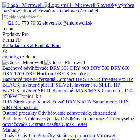
Slovenský výrobca
bazénových odvlhčovačov a tepelných čerpadiel
+ 421 31 770 70 82
slovensko@microwell.sk
menu
Produkty
Pro
Firma
Fir
Kalkulačka
Kal
Kontakt
Kon
sk
en
hr
bg
cz
de
hu
Bazénové odvlhčovače
DRY 300
DRY 400
DRY 500
DRY 800
DRY 1200
DRY Horizon
DRY X
Synairgic
Bazénové tepelné čerpadlá
Compact
HP SILVER Inverter Pro
HP
BLACK Inverter
Split
HP SILVER Inverter Pro SPLIT
HP
BLACK Inverter SPLIT
Komerčné
iMAX/MAX Commercial 50-
450kW
Tropical kit
DRY Siren stropný odvlhčovač
DRY SIREN Smart mono
DRY
SIREN Smart due
Ostatné produkty
Odvlhčovanie zdravotníckych zariadení
Podlahové štrbinové výustky
Odvlhčovače pre múzeá
Priemyselné
odvlhčovače
Ochrana bazéna
Qmax Tester
Manuály
O nás
O nás
Tím
Pobočky
Staňte sa partnerom Microwell