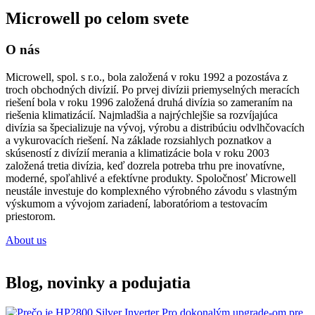
Microwell po celom svete
O nás
Microwell, spol. s r.o., bola založená v roku 1992 a pozostáva z
troch obchodných divízií. Po prvej divízii priemyselných meracích
riešení bola v roku 1996 založená druhá divízia so zameraním na
riešenia klimatizácií. Najmladšia a najrýchlejšie sa rozvíjajúca
divízia sa špecializuje na vývoj, výrobu a distribúciu odvlhčovacích
a vykurovacích riešení. Na základe rozsiahlych poznatkov a
skúseností z divízií merania a klimatizácie bola v roku 2003
založená tretia divízia, keď dozrela potreba trhu pre inovatívne,
moderné, spoľahlivé a efektívne produkty. Spoločnosť Microwell
neustále investuje do komplexného výrobného závodu s vlastným
výskumom a vývojom zariadení, laboratóriom a testovacím
priestorom.
About us
Blog, novinky a podujatia