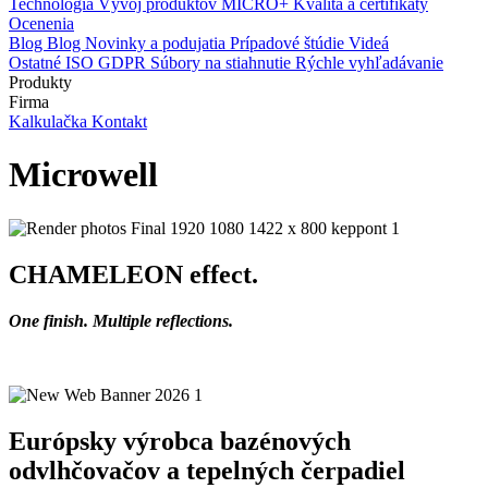
Technológia
Vývoj produktov
MICRO+
Kvalita a certifikáty
Ocenenia
Blog
Blog
Novinky a podujatia
Prípadové štúdie
Videá
Ostatné
ISO
GDPR
Súbory na stiahnutie
Rýchle vyhľadávanie
Produkty
Firma
Kalkulačka
Kontakt
Microwell
CHAMELEON effect.
One finish. Multiple reflections.
Európsky výrobca bazénových
odvlhčovačov a tepelných čerpadiel