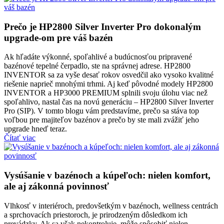
Prečo je HP2800 Silver Inverter Pro dokonalým
upgrade‑om pre váš bazén
Ak hľadáte výkonné, spoľahlivé a budúcnosťou pripravené
bazénové tepelné čerpadlo, ste na správnej adrese. HP2800
INVENTOR sa za vyše desať rokov osvedčil ako vysoko kvalitné
riešenie naprieč mnohými trhmi. Aj keď pôvodné modely HP2800
INVENTOR a HP3000 PREMIUM splnili svoju úlohu viac než
spoľahlivo, nastal čas na novú generáciu – HP2800 Silver Inverter
Pro (SIP). V tomto blogu vám predstavíme, prečo sa stáva top
voľbou pre majiteľov bazénov a prečo by ste mali zvážiť jeho
upgrade hneď teraz.
Čítať viac
Vysúšanie v bazénoch a kúpeľoch: nielen komfort,
ale aj zákonná povinnosť
Vlhkosť v interiéroch, predovšetkým v bazénoch, wellness centrách
a sprchovacích priestoroch, je prirodzeným dôsledkom ich
prevádzky. Ak sa však nekontroluje, môže spôsobiť nielen