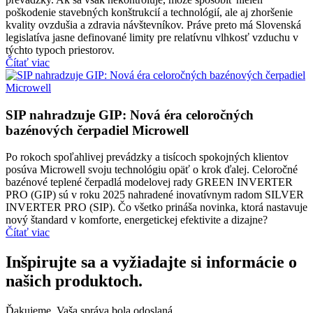
poškodenie stavebných konštrukcií a technológií, ale aj zhoršenie
kvality ovzdušia a zdravia návštevníkov. Práve preto má Slovenská
legislatíva jasne definované limity pre relatívnu vlhkosť vzduchu v
týchto typoch priestorov.
Čítať viac
SIP nahradzuje GIP: Nová éra celoročných
bazénových čerpadiel Microwell
Po rokoch spoľahlivej prevádzky a tisícoch spokojných klientov
posúva Microwell svoju technológiu opäť o krok ďalej. Celoročné
bazénové teplené čerpadlá modelovej rady GREEN INVERTER
PRO (GIP) sú v roku 2025 nahradené inovatívnym radom SILVER
INVERTER PRO (SIP). Čo všetko prináša novinka, ktorá nastavuje
nový štandard v komforte, energetickej efektivite a dizajne?
Čítať viac
Inšpirujte sa a vyžiadajte si informácie o
našich produktoch.
Ďakujeme. Vaša správa bola odoslaná.