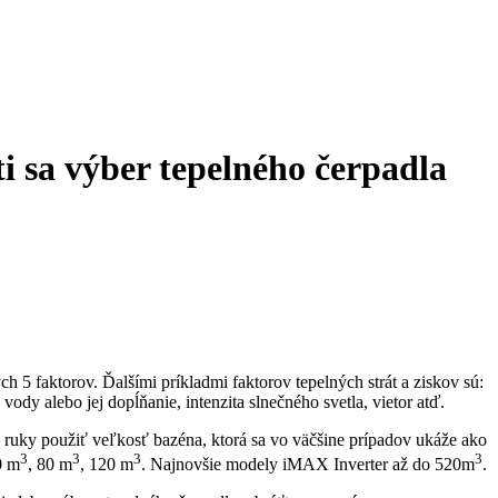
i sa výber tepelného čerpadla
 5 faktorov. Ďalšími príkladmi faktorov tepelných strát a ziskov sú:
ody alebo jej dopĺňanie, intenzita slnečného svetla, vietor atď.
ruky použiť veľkosť bazéna, ktorá sa vo väčšine prípadov ukáže ako
3
3
3
3
0 m
, 80 m
, 120 m
. Najnovšie modely iMAX Inverter až do 520m
.