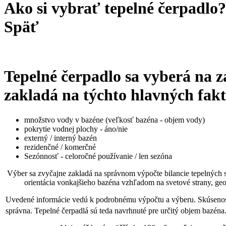
Ako si vybrať tepelné čerpadlo?
Späť
Tepelné čerpadlo sa vyberá na z
zakladá na týchto hlavných fak
množstvo vody v bazéne (veľkosť bazéna - objem vody)
pokrytie vodnej plochy - áno/nie
externý / interný bazén
rezidenčné / komerčné
Sezónnosť - celoročné používanie / len sezóna
Výber sa zvyčajne zakladá na správnom výpočte bilancie tepelných st
orientácia vonkajšieho bazéna vzhľadom na svetové strany, geogr
Uvedené informácie vedú k podrobnému výpočtu a výberu. Skúsenosti
správna. Tepelné čerpadlá sú teda navrhnuté pre určitý objem bazén