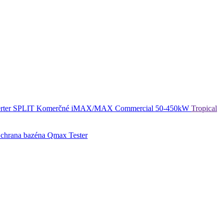
rter SPLIT
Komerčné
iMAX/MAX Commercial 50-450kW
Tropical
chrana bazéna
Qmax Tester