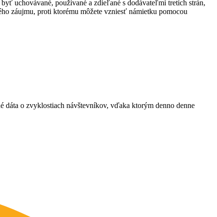
 byť uchovávané, používané a zdieľané s dodávateľmi tretích strán,
ného záujmu, proti ktorému môžete vzniesť námietku pomocou
ané dáta o zvyklostiach návštevníkov, vďaka ktorým denno denne