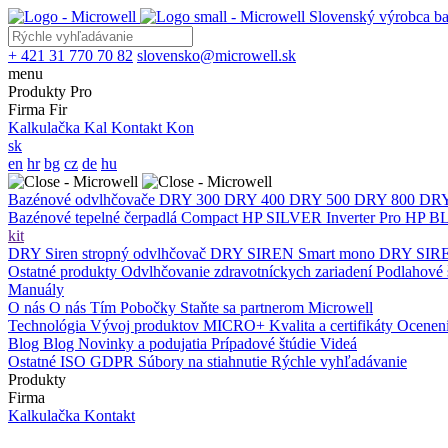
Slovenský výrobca ba
+ 421 31 770 70 82
slovensko@microwell.sk
menu
Produkty
Pro
Firma
Fir
Kalkulačka
Kal
Kontakt
Kon
sk
en
hr
bg
cz
de
hu
Bazénové odvlhčovače
DRY 300
DRY 400
DRY 500
DRY 800
DRY
Bazénové tepelné čerpadlá
Compact
HP SILVER Inverter Pro
HP BL
kit
DRY Siren stropný odvlhčovač
DRY SIREN Smart mono
DRY SIRE
Ostatné produkty
Odvlhčovanie zdravotníckych zariadení
Podlahové 
Manuály
O nás
O nás
Tím
Pobočky
Staňte sa partnerom Microwell
Technológia
Vývoj produktov
MICRO+
Kvalita a certifikáty
Ocenen
Blog
Blog
Novinky a podujatia
Prípadové štúdie
Videá
Ostatné
ISO
GDPR
Súbory na stiahnutie
Rýchle vyhľadávanie
Produkty
Firma
Kalkulačka
Kontakt