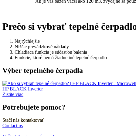
Ak je váš bazén väčší ako 120 m3, zvyčajne sa použív
Prečo si vybrať tepelné čerpadl
Najrýchlejšie
Nižšie prevádzkové náklady
Chladiaca funkcia je súčasťou balenia
Funkcie, ktoré nemá žiadne iné tepelné čerpadlo
Výber tepelného čerpadla
HP BLACK Inverter
Zistite viac
Potrebujete pomoc?
Stačí nás kontaktovať
Contact us