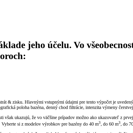
áklade jeho účelu. Vo všeobecnost
toroch:
rát & zisku. Hlavnými vstupnými údajmi pre tento výpočet je uvedených
afická poloha bazéna, denný chod filtrácie, intenzita výmeny čerstvej v
 však ukazujú, že vo väčšine prípadov možno ako ukazovateľ z prvej 
3
3
a. Vyberte si z modelov výrobkov pre bazény do 40 m
, do 60 m
, do 7