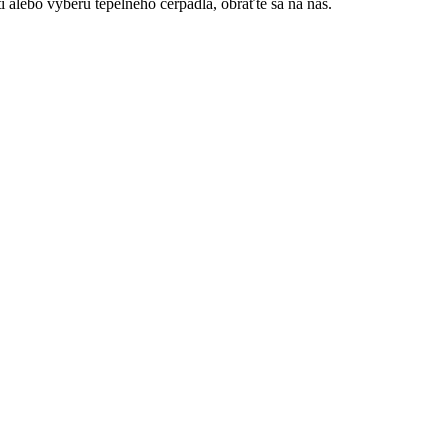
i alebo výberu tepelného čerpadla, obráťte sa na nás.