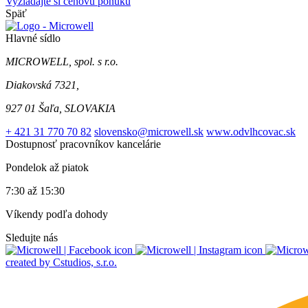
Vyžiadajte si cenovú ponuku
Späť
Hlavné sídlo
MICROWELL, spol. s r.o.
Diakovská 7321,
927 01 Šaľa, SLOVAKIA
+ 421 31 770 70 82
slovensko@microwell.sk
www.odvlhcovac.sk
Dostupnosť pracovníkov kancelárie
Pondelok až piatok
7:30 až 15:30
Víkendy podľa dohody
Sledujte nás
created by Cstudios, s.r.o.