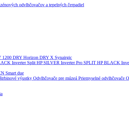
zénových odvlhčovačov a tepelných čerpadiel
 1200
DRY Horizon
DRY X
Synairgic
ACK Inverter
Split
HP SILVER Inverter Pro SPLIT
HP BLACK Inve
N Smart due
štrbinové výustky
Odvlhčovače pre múzeá
Priemyselné odvlhčovače
O
ia