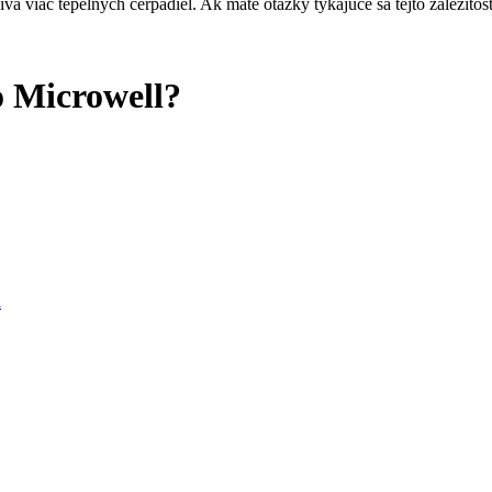
a viac tepelných čerpadiel. Ak máte otázky týkajúce sa tejto záležitost
o Microwell?