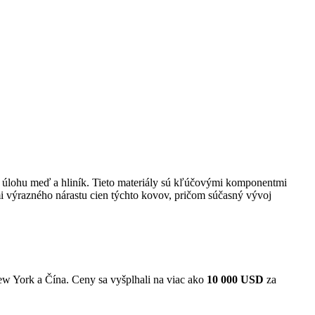
ú úlohu meď a hliník. Tieto materiály sú kľúčovými komponentmi
 výrazného nárastu cien týchto kovov, pričom súčasný vývoj
w York a Čína. Ceny sa vyšplhali na viac ako
10 000 USD
za