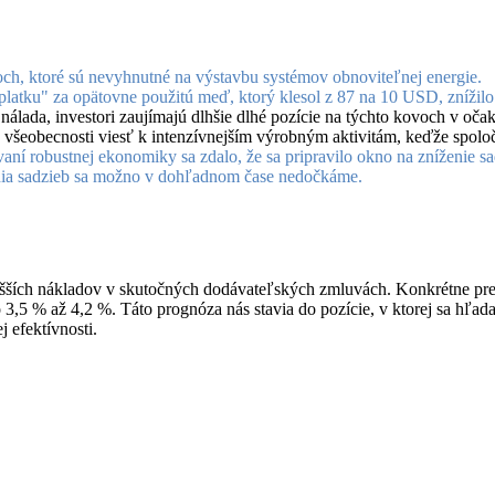
voch, ktoré sú nevyhnutné na výstavbu systémov obnoviteľnej energie.
latku" za opätovne použitú meď, ktorý klesol z 87 na 10 USD, znížilo
nálada, investori zaujímajú dlhšie dlhé pozície na týchto kovoch v očak
všeobecnosti viesť k intenzívnejším výrobným aktivitám, keďže spoloč
vaní robustnej ekonomiky sa zdalo, že sa pripravilo okno na zníženie sa
ia sadzieb sa možno v dohľadnom čase nedočkáme.
vyšších nákladov v skutočných dodávateľských zmluvách. Konkrétne p
,5 % až 4,2 %. Táto prognóza nás stavia do pozície, v ktorej sa hľada
 efektívnosti.