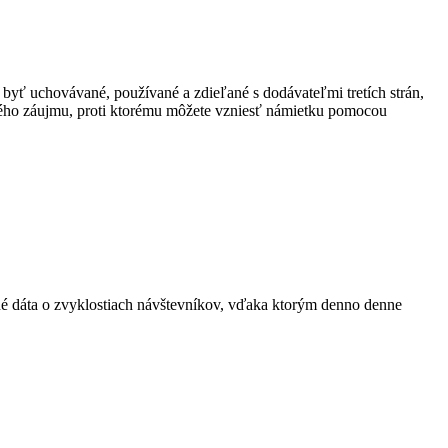
 byť uchovávané, používané a zdieľané s dodávateľmi tretích strán,
ného záujmu, proti ktorému môžete vzniesť námietku pomocou
ané dáta o zvyklostiach návštevníkov, vďaka ktorým denno denne