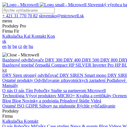
Slovenský výrobca ba
+ 421 31 770 70 82
slovensko@microwell.sk
menu
Produkty
Pro
Firma
Fir
Kalkulačka
Kal
Kontakt
Kon
sk
en
hr
bg
cz
de
hu
Bazénové odvlhčovače
DRY 300
DRY 400
DRY 500
DRY 800
DRY
Bazénové tepelné čerpadlá
Compact
HP SILVER Inverter Pro
HP BL
kit
DRY Siren stropný odvlhčovač
DRY SIREN Smart mono
DRY SIRE
Ostatné produkty
Odvlhčovanie zdravotníckych zariadení
Podlahové 
Manuály
O nás
O nás
Tím
Pobočky
Staňte sa partnerom Microwell
Technológia
Vývoj produktov
MICRO+
Kvalita a certifikáty
Ocenen
Blog
Blog
Novinky a podujatia
Prípadové štúdie
Videá
Ostatné
ISO
GDPR
Súbory na stiahnutie
Rýchle vyhľadávanie
Produkty
Firma
Kalkulačka
Kontakt
O nás
Pobočky
Miľníky
Case studies
News & events
Blog
Videos
Wh