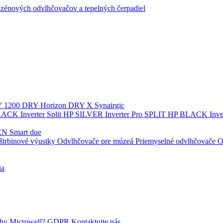
zénových odvlhčovačov a tepelných čerpadiel
 1200
DRY Horizon
DRY X
Synairgic
ACK Inverter
Split
HP SILVER Inverter Pro SPLIT
HP BLACK Inve
N Smart due
štrbinové výustky
Odvlhčovače pre múzeá
Priemyselné odvlhčovače
O
ia
y Microwell?
GDPR
Kontaktujte nás