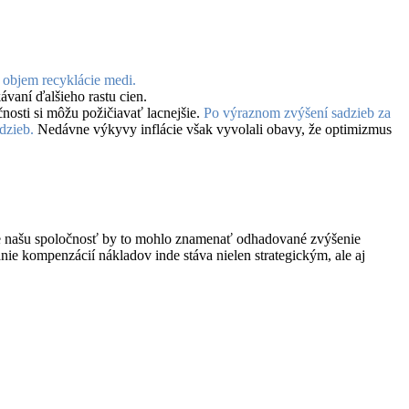
 objem recyklácie medi.
ávaní ďalšieho rastu cien.
nosti si môžu požičiavať lacnejšie.
Po výraznom zvýšení sadzieb za
dzieb.
Nedávne výkyvy inflácie však vyvolali obavy, že optimizmus
re našu spoločnosť by to mohlo znamenať odhadované zvýšenie
nie kompenzácií nákladov inde stáva nielen strategickým, ale aj