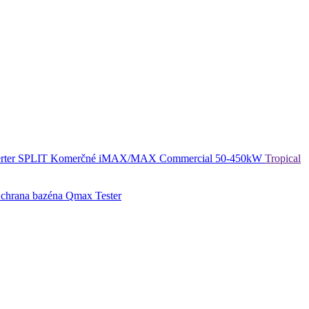
rter SPLIT
Komerčné
iMAX/MAX Commercial 50-450kW
Tropical
chrana bazéna
Qmax Tester