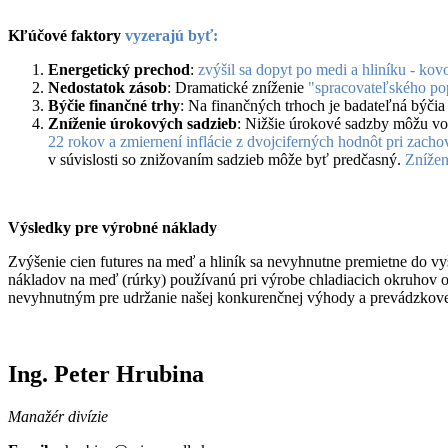
Kľúčové faktory
vyzerajú byť:
Energetický prechod
:
zvýšil sa dopyt po medi a hliníku - ko
Nedostatok zásob
: Dramatické zníženie
"spracovateľského pop
Býčie finančné trhy
: Na finančných trhoch je badateľná býčia 
Zníženie úrokových sadzieb
: Nižšie úrokové sadzby môžu vo 
22 rokov a zmiernení inflácie z dvojciferných hodnôt pri zacho
v súvislosti so znižovaním sadzieb môže byť predčasný.
Znížen
Výsledky pre výrobné náklady
Zvýšenie cien futures na meď a hliník sa nevyhnutne premietne do 
nákladov na meď (rúrky) používanú pri výrobe chladiacich okruhov o 3
nevyhnutným pre udržanie našej konkurenčnej výhody a prevádzkovej
Ing. Peter Hrubina
Manažér divízie