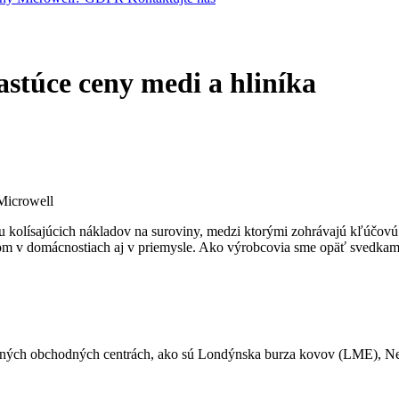
stúce ceny medi a hliníka
u kolísajúcich nákladov na suroviny, medzi ktorými zohrávajú kľúčov
kom v domácnostiach aj v priemysle. Ako výrobcovia sme opäť svedkami
avných obchodných centrách, ako sú Londýnska burza kovov (LME), Ne