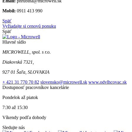
Email:
phrubina@microwell.sk
Mobil:
0911 413 990
Späť
Vyžiadajte si cenovú ponuku
Späť
Hlavné sídlo
MICROWELL, spol. s r.o.
Diakovská 7321,
927 01 Šaľa, SLOVAKIA
+ 421 31 770 70 82
slovensko@microwell.sk
www.odvlhcovac.sk
Dostupnosť pracovníkov kancelárie
Pondelok až piatok
7:30 až 15:30
Víkendy podľa dohody
Sledujte nás