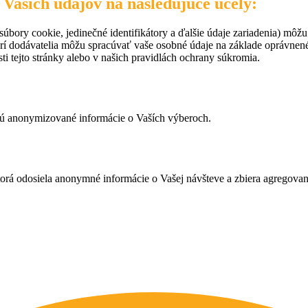
 Vašich údajov na nasledujúce účely:
úbory cookie, jedinečné identifikátory a ďalšie údaje zariadenia) môžu
rí dodávatelia môžu spracúvať vaše osobné údaje na základe oprávne
ti tejto stránky alebo v našich pravidlách ochrany súkromia.
ujú anonymizované informácie o Vaších výberoch.
ktorá odosiela anonymné informácie o Vašej návšteve a zbiera agregov