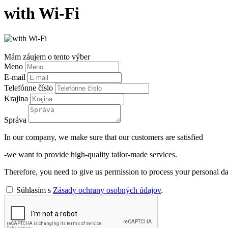
with Wi-Fi
Mám záujem o tento výber
Meno
E-mail
Telefónne číslo
Krajina
Správa
In our company, we make sure that our customers are satisfied
-we want to provide high-quality tailor-made services.
Therefore, you need to give us permission to process your personal da
Súhlasím s
Zásady ochrany osobných údajov
.