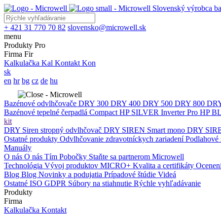
Slovenský výrobca ba
+ 421 31 770 70 82
slovensko@microwell.sk
menu
Produkty
Pro
Firma
Fir
Kalkulačka
Kal
Kontakt
Kon
sk
en
hr
bg
cz
de
hu
Bazénové odvlhčovače
DRY 300
DRY 400
DRY 500
DRY 800
DRY
Bazénové tepelné čerpadlá
Compact
HP SILVER Inverter Pro
HP BL
kit
DRY Siren stropný odvlhčovač
DRY SIREN Smart mono
DRY SIRE
Ostatné produkty
Odvlhčovanie zdravotníckych zariadení
Podlahové 
Manuály
O nás
O nás
Tím
Pobočky
Staňte sa partnerom Microwell
Technológia
Vývoj produktov
MICRO+
Kvalita a certifikáty
Ocenen
Blog
Blog
Novinky a podujatia
Prípadové štúdie
Videá
Ostatné
ISO
GDPR
Súbory na stiahnutie
Rýchle vyhľadávanie
Produkty
Firma
Kalkulačka
Kontakt