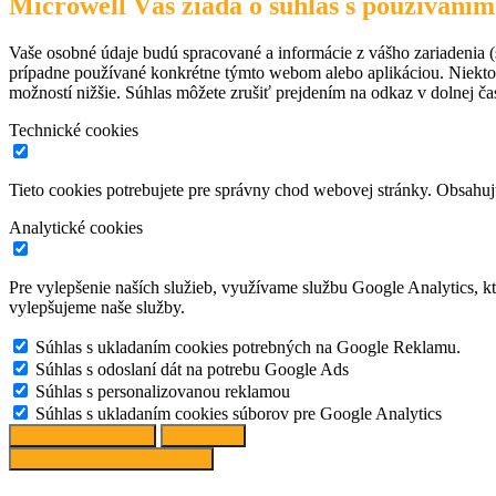
Microwell Vás žiada o súhlas s používaním
Vaše osobné údaje budú spracované a informácie z vášho zariadenia (s
prípadne používané konkrétne týmto webom alebo aplikáciou. Niekto
možností nižšie. Súhlas môžete zrušiť prejdením na odkaz v dolnej čas
Technické cookies
Tieto cookies potrebujete pre správny chod webovej stránky. Obsah
Analytické cookies
Pre vylepšenie naších služieb, využívame službu Google Analytics, 
vylepšujeme naše služby.
Súhlas s ukladaním cookies potrebných na Google Reklamu.
Súhlas s odoslaní dát na potrebu Google Ads
Súhlas s personalizovanou reklamou
Súhlas s ukladaním cookies súborov pre Google Analytics
Spravovať možnosti
Odmietnuť
Prijať odporúčané nastavenia