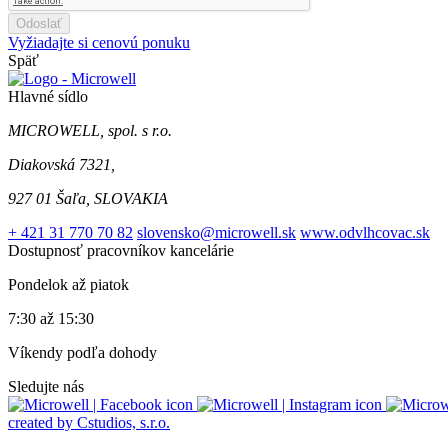
Odoslať
Vyžiadajte si cenovú ponuku
Späť
Hlavné sídlo
MICROWELL, spol. s r.o.
Diakovská 7321,
927 01 Šaľa, SLOVAKIA
+ 421 31 770 70 82
slovensko@microwell.sk
www.odvlhcovac.sk
Dostupnosť pracovníkov kancelárie
Pondelok až piatok
7:30 až 15:30
Víkendy podľa dohody
Sledujte nás
created by Cstudios, s.r.o.