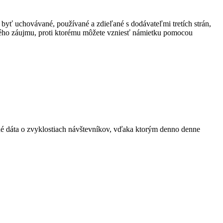
 byť uchovávané, používané a zdieľané s dodávateľmi tretích strán,
ného záujmu, proti ktorému môžete vzniesť námietku pomocou
ané dáta o zvyklostiach návštevníkov, vďaka ktorým denno denne