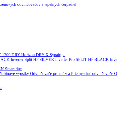
zénových odvlhčovačov a tepelných čerpadiel
 1200
DRY Horizon
DRY X
Synairgic
ACK Inverter
Split
HP SILVER Inverter Pro SPLIT
HP BLACK Inve
N Smart due
štrbinové výustky
Odvlhčovače pre múzeá
Priemyselné odvlhčovače
O
ia