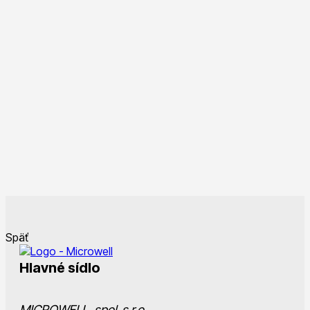
Späť
Hlavné sídlo
MICROWELL, spol. s r.o.