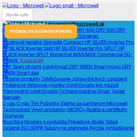
+ 421 31 770 70 82
slovensko@microwell.sk
Bazénové odvlhčovače
DRY 300
DRY 400
DRY 500
DRY
menu
VYŽIADAJTE SI CENOVÚ PONUKU
800
DRY 1200
DRY Horizon
DRY X
Synairgic
sk
Bazénové tepelné čerpadlá
Compact
HP SILVER Inverter Pro
en
HP BLACK Inverter
Split
HP SILVER Inverter Pro SPLIT
HP
hr
BLACK Inverter SPLIT
Komerčné
iMAX/MAX Commercial 50-
bg
450kW
Tropical kit
cz
DRY Siren stropný odvlhčovač
DRY SIREN Smart mono
DRY
de
SIREN Smart due
hu
Ostatné produkty
Odvlhčovanie zdravotníckych zariadení
Podlahové štrbinové výustky
Odvlhčovače pre múzeá
Priemyselné odvlhčovače
Ochrana bazéna
Qmax Tester
Manuály
O nás
O nás
Tím
Pobočky
Staňte sa partnerom Microwell
Technológia
Vývoj produktov
MICRO+
Kvalita a certifikáty
Ocenenia
Blog
Blog
Novinky a podujatia
Prípadové štúdie
Videá
Ostatné
ISO
GDPR
Súbory na stiahnutie
Rýchle vyhľadávanie