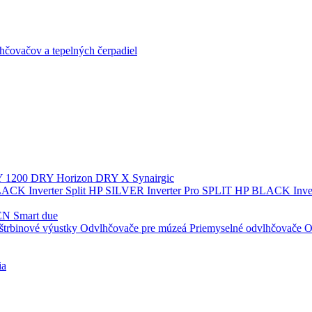
čovačov a tepelných čerpadiel
 1200
DRY Horizon
DRY X
Synairgic
ACK Inverter
Split
HP SILVER Inverter Pro SPLIT
HP BLACK Inve
N Smart due
štrbinové výustky
Odvlhčovače pre múzeá
Priemyselné odvlhčovače
O
ia