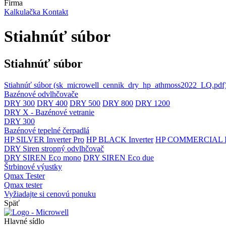
Firma
Kalkulačka
Kontakt
Stiahnúť súbor
Stiahnúť súbor
Stiahnúť súbor
(sk_microwell_cennik_dry_hp_athmoss2022_LQ.pdf
Bazénové odvlhčovače
DRY 300
DRY 400
DRY 500
DRY 800
DRY 1200
DRY X - Bazénové vetranie
DRY 300
Bazénové tepelné čerpadlá
HP SILVER Inverter Pro
HP BLACK Inverter
HP COMMERCIAL In
DRY Siren stropný odvlhčovač
DRY SIREN Eco mono
DRY SIREN Eco due
Štrbinové výustky
Qmax Tester
Qmax tester
Vyžiadajte si cenovú ponuku
Späť
Hlavné sídlo