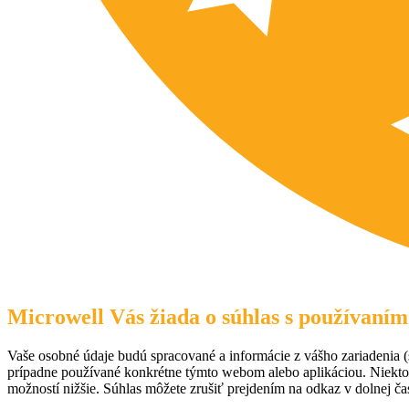
Microwell Vás žiada o súhlas s používaním
Vaše osobné údaje budú spracované a informácie z vášho zariadenia (s
prípadne používané konkrétne týmto webom alebo aplikáciou. Niekto
možností nižšie. Súhlas môžete zrušiť prejdením na odkaz v dolnej čas