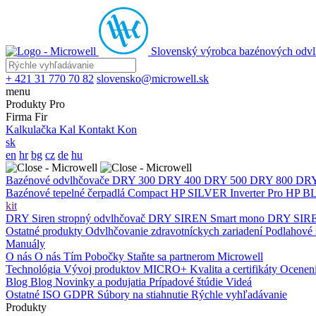
Slovenský výrobca bazénových odvlh
+ 421 31 770 70 82
slovensko@microwell.sk
menu
Produkty
Pro
Firma
Fir
Kalkulačka
Kal
Kontakt
Kon
sk
en
hr
bg
cz
de
hu
Bazénové odvlhčovače
DRY 300
DRY 400
DRY 500
DRY 800
DRY
Bazénové tepelné čerpadlá
Compact
HP SILVER Inverter Pro
HP BL
kit
DRY Siren stropný odvlhčovač
DRY SIREN Smart mono
DRY SIRE
Ostatné produkty
Odvlhčovanie zdravotníckych zariadení
Podlahové 
Manuály
O nás
O nás
Tím
Pobočky
Staňte sa partnerom Microwell
Technológia
Vývoj produktov
MICRO+
Kvalita a certifikáty
Ocenen
Blog
Blog
Novinky a podujatia
Prípadové štúdie
Videá
Ostatné
ISO
GDPR
Súbory na stiahnutie
Rýchle vyhľadávanie
Produkty