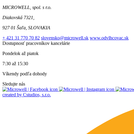
MICROWELL, spol. s r.o.
Diakovská 7321,
927 01 Šaľa, SLOVAKIA
+ 421 31 770 70 82
slovensko@microwell.sk
www.odvlhcovac.sk
Dostupnosť pracovníkov kancelárie
Pondelok až piatok
7:30 až 15:30
Víkendy podľa dohody
Sledujte nás
created by Cstudios, s.r.o.