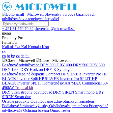
Slovenský výrobca bazénových
odvlhčovačov a tepelných čerpadiel
+ 421 31 770 70 82
slovensko@microwell.sk
menu
Produkty
Pro
Firma
Fir
Kalkulačka
Kal
Kontakt
Kon
sk
en
hr
bg
cz
de
hu
Bazénové odvlhčovače
DRY 300
DRY 400
DRY 500
DRY 800
DRY 1200
DRY Horizon
DRY X
Synairgic
Bazénové tepelné čerpadlá
Compact
HP SILVER Inverter Pro
HP
BLACK Inverter
Split
HP SILVER Inverter Pro SPLIT
HP
BLACK Inverter SPLIT
Komerčné
iMAX/MAX Commercial 50-
450kW
Tropical kit
DRY Siren stropný odvlhčovač
DRY SIREN Smart mono
DRY
SIREN Smart due
Ostatné produkty
Odvlhčovanie zdravotníckych zariadení
Podlahové štrbinové výustky
Odvlhčovače pre múzeá
Priemyselné
odvlhčovače
Ochrana bazéna
Qmax Tester