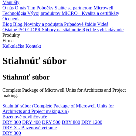
Manuály
O nás
O nás
Tím
Pobočky
Staňte sa partnerom Microwell
Technológia
Vývoj produktov
MICRO+
Kvalita a certifikáty
Ocenenia
Blog
Blog
Novinky a podujatia
Prípadové štúdie
Videá
Ostatné
ISO
GDPR
Súbory na stiahnutie
Rýchle vyhľadávanie
Produkty
Firma
Kalkulačka
Kontakt
Stiahnúť súbor
Stiahnúť súbor
Complete Package of Microwell Units for Architects and Project
making.
Stiahnúť súbor
(Complete Package of Microwell Units for
Architects and Project making.zip)
Bazénové odvlhčovače
DRY 300
DRY 400
DRY 500
DRY 800
DRY 1200
DRY X - Bazénové vetranie
DRY 300