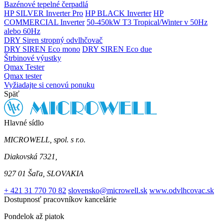
Bazénové tepelné čerpadlá
HP SILVER Inverter Pro
HP BLACK Inverter
HP
COMMERCIAL Inverter
50-450kW T3 Tropical/Winter v 50Hz
alebo 60Hz
DRY Siren stropný odvlhčovač
DRY SIREN Eco mono
DRY SIREN Eco due
Štrbinové výustky
Qmax Tester
Qmax tester
Vyžiadajte si cenovú ponuku
Späť
Hlavné sídlo
MICROWELL, spol. s r.o.
Diakovská 7321,
927 01 Šaľa, SLOVAKIA
+ 421 31 770 70 82
slovensko@microwell.sk
www.odvlhcovac.sk
Dostupnosť pracovníkov kancelárie
Pondelok až piatok