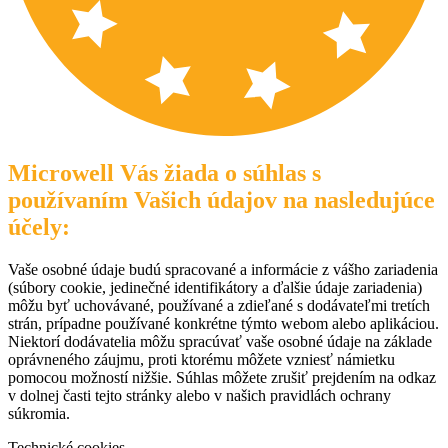
Microwell Vás žiada o súhlas s
používaním Vašich údajov na nasledujúce
účely:
Vaše osobné údaje budú spracované a informácie z vášho zariadenia
(súbory cookie, jedinečné identifikátory a ďalšie údaje zariadenia)
môžu byť uchovávané, používané a zdieľané s dodávateľmi tretích
strán, prípadne používané konkrétne týmto webom alebo aplikáciou.
Niektorí dodávatelia môžu spracúvať vaše osobné údaje na základe
oprávneného záujmu, proti ktorému môžete vzniesť námietku
pomocou možností nižšie. Súhlas môžete zrušiť prejdením na odkaz
v dolnej časti tejto stránky alebo v našich pravidlách ochrany
súkromia.
Technické cookies