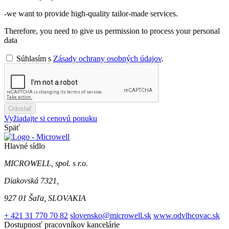
-we want to provide high-quality tailor-made services.
Therefore, you need to give us permission to process your personal
data
Súhlasím s
Zásady ochrany osobných údajov
.
Odoslať
Vyžiadajte si cenovú ponuku
Späť
Hlavné sídlo
MICROWELL, spol. s r.o.
Diakovská 7321,
927 01 Šaľa, SLOVAKIA
+ 421 31 770 70 82
slovensko@microwell.sk
www.odvlhcovac.sk
Dostupnosť pracovníkov kancelárie