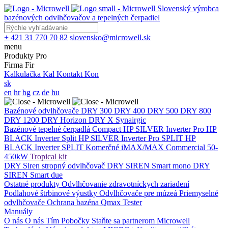
Slovenský výrobca
bazénových odvlhčovačov a tepelných čerpadiel
+ 421 31 770 70 82
slovensko@microwell.sk
menu
Produkty
Pro
Firma
Fir
Kalkulačka
Kal
Kontakt
Kon
sk
en
hr
bg
cz
de
hu
Bazénové odvlhčovače
DRY 300
DRY 400
DRY 500
DRY 800
DRY 1200
DRY Horizon
DRY X
Synairgic
Bazénové tepelné čerpadlá
Compact
HP SILVER Inverter Pro
HP
BLACK Inverter
Split
HP SILVER Inverter Pro SPLIT
HP
BLACK Inverter SPLIT
Komerčné
iMAX/MAX Commercial 50-
450kW
Tropical kit
DRY Siren stropný odvlhčovač
DRY SIREN Smart mono
DRY
SIREN Smart due
Ostatné produkty
Odvlhčovanie zdravotníckych zariadení
Podlahové štrbinové výustky
Odvlhčovače pre múzeá
Priemyselné
odvlhčovače
Ochrana bazéna
Qmax Tester
Manuály
O nás
O nás
Tím
Pobočky
Staňte sa partnerom Microwell