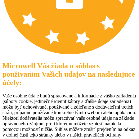
Microwell Vás žiada o súhlas s
používaním Vašich údajov na nasledujúce
účely:
Vaše osobné údaje budú spracované a informácie z vášho zariadenia
(súbory cookie, jedinečné identifikátory a ďalšie údaje zariadenia)
môžu byť uchovávané, používané a zdieľané s dodávateľmi tretích
strán, prípadne používané konkrétne týmto webom alebo aplikáciou.
Niektorí dodávatelia môžu spracúvať vaše osobné údaje na základe
oprávneného záujmu, proti ktorému môžete vzniesť námietku
pomocou možností nižšie. Súhlas môžete zrušiť prejdením na odkaz
v dolnej časti tejto stránky alebo v našich pravidlách ochrany