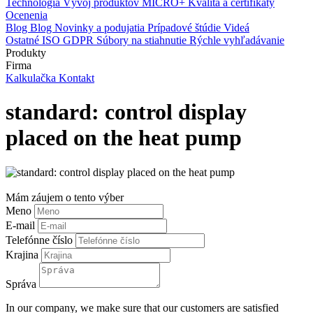
Technológia
Vývoj produktov
MICRO+
Kvalita a certifikáty
Ocenenia
Blog
Blog
Novinky a podujatia
Prípadové štúdie
Videá
Ostatné
ISO
GDPR
Súbory na stiahnutie
Rýchle vyhľadávanie
Produkty
Firma
Kalkulačka
Kontakt
standard: control display
placed on the heat pump
Mám záujem o tento výber
Meno
E-mail
Telefónne číslo
Krajina
Správa
In our company, we make sure that our customers are satisfied