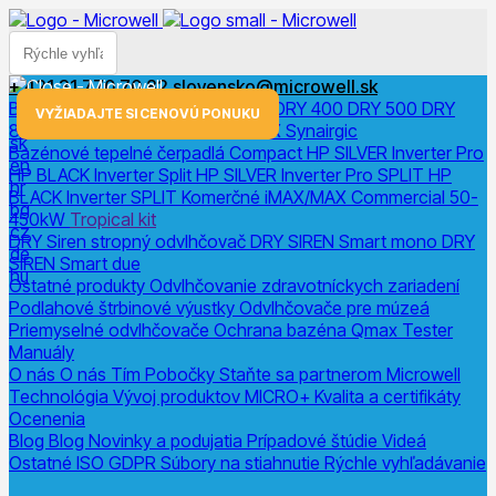
+ 421 31 770 70 82
slovensko@microwell.sk
Bazénové odvlhčovače
DRY 300
DRY 400
DRY 500
DRY
menu
VYŽIADAJTE SI CENOVÚ PONUKU
800
DRY 1200
DRY Horizon
DRY X
Synairgic
sk
Bazénové tepelné čerpadlá
Compact
HP SILVER Inverter Pro
en
HP BLACK Inverter
Split
HP SILVER Inverter Pro SPLIT
HP
hr
BLACK Inverter SPLIT
Komerčné
iMAX/MAX Commercial 50-
bg
450kW
Tropical kit
cz
DRY Siren stropný odvlhčovač
DRY SIREN Smart mono
DRY
de
SIREN Smart due
hu
Ostatné produkty
Odvlhčovanie zdravotníckych zariadení
Podlahové štrbinové výustky
Odvlhčovače pre múzeá
Priemyselné odvlhčovače
Ochrana bazéna
Qmax Tester
Manuály
O nás
O nás
Tím
Pobočky
Staňte sa partnerom Microwell
Technológia
Vývoj produktov
MICRO+
Kvalita a certifikáty
Ocenenia
Blog
Blog
Novinky a podujatia
Prípadové štúdie
Videá
Ostatné
ISO
GDPR
Súbory na stiahnutie
Rýchle vyhľadávanie