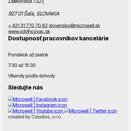
Diakovská 7321,
927 01 Šaľa, SLOVAKIA
+ 421 31 770 70 82
slovensko@microwell.sk
www.odvlhcovac.sk
Dostupnosť pracovníkov kancelárie
Pondelok až piatok
7:30 až 15:30
Víkendy podľa dohody
Sledujte nás
created by Cstudios, s.r.o.