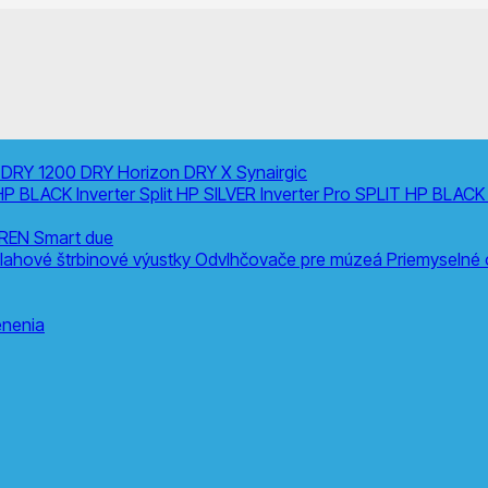
0
DRY 1200
DRY Horizon
DRY X
Synairgic
HP BLACK Inverter
Split
HP SILVER Inverter Pro SPLIT
HP BLACK 
REN Smart due
lahové štrbinové výustky
Odvlhčovače pre múzeá
Priemyselné
nenia