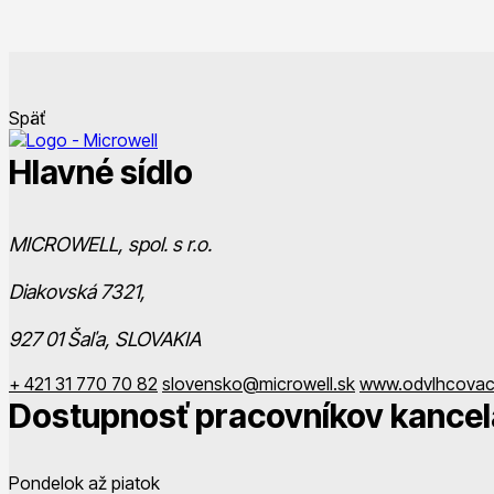
Späť
Hlavné sídlo
MICROWELL, spol. s r.o.
Diakovská 7321,
927 01 Šaľa, SLOVAKIA
+ 421 31 770 70 82
slovensko@microwell.sk
www.odvlhcovac
Dostupnosť pracovníkov kancel
Pondelok až piatok