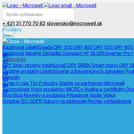
+ 421 31 770 70 82
slovensko@microwell.sk
Produkty
Pro
Firma
Fir
Bazénové odvlhčovače
DRY 300
DRY 400
DRY 500
DRY 80
Kalkulačka
Kal
Kontakt
Kon
Bazénové tepelné čerpadlá
Compact
HP SILVER Inverter Pro
sk
Tropical kit
en
DRY Siren stropný odvlhčovač
DRY SIREN Smart mono
DRY SI
hr
Ostatné produkty
Odvlhčovanie zdravotníckych zariadení
Pod
bg
Manuály
cz
O nás
O nás
Tím
Pobočky
Staňte sa partnerom Microwell
de
Technológia
Vývoj produktov
MICRO+
Kvalita a certifikáty
Oce
hu
Blog
Blog
Novinky a podujatia
Prípadové štúdie
Videá
Ostatné
ISO
GDPR
Súbory na stiahnutie
Rýchle vyhľadávanie