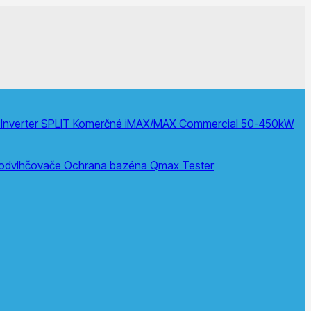
Inverter SPLIT
Komerčné
iMAX/MAX Commercial 50-450kW
 odvlhčovače
Ochrana bazéna
Qmax Tester