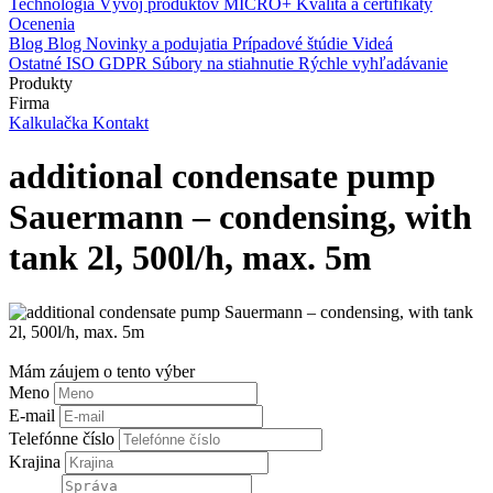
Technológia
Vývoj produktov
MICRO+
Kvalita a certifikáty
Ocenenia
Blog
Blog
Novinky a podujatia
Prípadové štúdie
Videá
Ostatné
ISO
GDPR
Súbory na stiahnutie
Rýchle vyhľadávanie
Produkty
Firma
Kalkulačka
Kontakt
additional condensate pump
Sauermann – condensing, with
tank 2l, 500l/h, max. 5m
Mám záujem o tento výber
Meno
E-mail
Telefónne číslo
Krajina