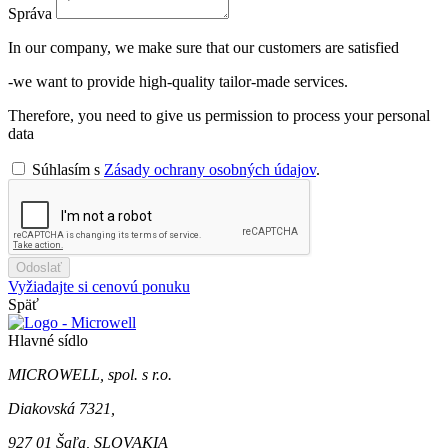
Správa
In our company, we make sure that our customers are satisfied
-we want to provide high-quality tailor-made services.
Therefore, you need to give us permission to process your personal
data
Súhlasím s
Zásady ochrany osobných údajov
.
Odoslať
Vyžiadajte si cenovú ponuku
Späť
Hlavné sídlo
MICROWELL, spol. s r.o.
Diakovská 7321,
927 01 Šaľa, SLOVAKIA