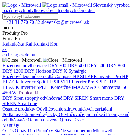
Slovenský výrobca
bazénových odvlhčovačov a tepelných čerpadiel
+ 421 31 770 70 82
slovensko@microwell.sk
menu
Produkty
Pro
Firma
Fir
Kalkulačka
Kal
Kontakt
Kon
sk
en
hr
bg
cz
de
hu
Bazénové odvlhčovače
DRY 300
DRY 400
DRY 500
DRY 800
DRY 1200
DRY Horizon
DRY X
Synairgic
Bazénové tepelné čerpadlá
Compact
HP SILVER Inverter Pro
HP
BLACK Inverter
Split
HP SILVER Inverter Pro SPLIT
HP
BLACK Inverter SPLIT
Komerčné
iMAX/MAX Commercial 50-
450kW
Tropical kit
DRY Siren stropný odvlhčovač
DRY SIREN Smart mono
DRY
SIREN Smart due
Ostatné produkty
Odvlhčovanie zdravotníckych zariadení
Podlahové štrbinové výustky
Odvlhčovače pre múzeá
Priemyselné
odvlhčovače
Ochrana bazéna
Qmax Tester
Manuály
O nás
O nás
Tím
Pobočky
Staňte sa partnerom Microwell