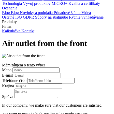
Technológia
Vývoj produktov
MICRO+
Kvalita a certifikáty
Ocenenia
Blog
Blog
Novinky a podujatia
Prípadové štúdie
Videá
Ostatné
ISO
GDPR
Súbory na stiahnutie
Rýchle vyhľadávanie
Produkty
Firma
Kalkulačka
Kontakt
Air outlet from the front
Mám záujem o tento výber
Meno
E-mail
Telefónne číslo
Krajina
Správa
In our company, we make sure that our customers are satisfied
-we want to provide high-quality tailor-made services.