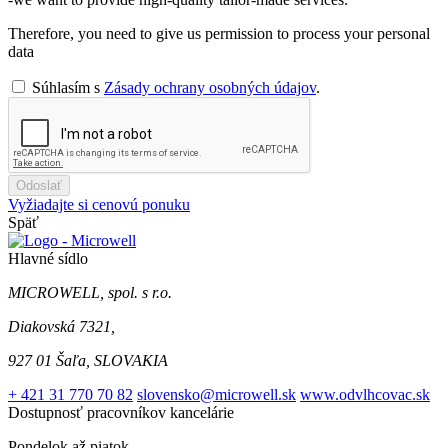
Therefore, you need to give us permission to process your personal
data
Súhlasím s
Zásady ochrany osobných údajov
.
Odoslať
Vyžiadajte si cenovú ponuku
Späť
Hlavné sídlo
MICROWELL, spol. s r.o.
Diakovská 7321,
927 01 Šaľa, SLOVAKIA
+ 421 31 770 70 82
slovensko@microwell.sk
www.odvlhcovac.sk
Dostupnosť pracovníkov kancelárie
Pondelok až piatok