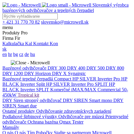
Slovenský výrobca
bazénových odvlhčovačov a tepelných čerpadiel
+ 421 31 770 70 82
slovensko@microwell.sk
menu
Produkty
Pro
Firma
Fir
Kalkulačka
Kal
Kontakt
Kon
sk
en
hr
bg
cz
de
hu
Bazénové odvlhčovače
DRY 300
DRY 400
DRY 500
DRY 800
DRY 1200
DRY Horizon
DRY X
Synairgic
Bazénové tepelné čerpadlá
Compact
HP SILVER Inverter Pro
HP
BLACK Inverter
Split
HP SILVER Inverter Pro SPLIT
HP
BLACK Inverter SPLIT
Komerčné
iMAX/MAX Commercial 50-
450kW
Tropical kit
DRY Siren stropný odvlhčovač
DRY SIREN Smart mono
DRY
SIREN Smart due
Ostatné produkty
Odvlhčovanie zdravotníckych zariadení
Podlahové štrbinové výustky
Odvlhčovače pre múzeá
Priemyselné
odvlhčovače
Ochrana bazéna
Qmax Tester
Manuály
O nás
O nás
Tím
Pobočky
Staňte sa partnerom Microwell