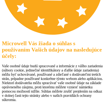
Microwell Vás žiada o súhlas s
používaním Vašich údajov na nasledujúce
účely:
Vaše osobné údaje budú spracované a informácie z vášho zariadenia
(súbory cookie, jedinečné identifikátory a ďalšie údaje zariadenia)
môžu byť uchovávané, používané a zdieľané s dodávateľmi tretích
strán, prípadne používané konkrétne týmto webom alebo aplikáciou.
Niektorí dodávatelia môžu spracúvať vaše osobné údaje na základe
oprávneného záujmu, proti ktorému môžete vzniesť námietku
pomocou možností nižšie. Súhlas môžete zrušiť prejdením na odkaz
v dolnej časti tejto stránky alebo v našich pravidlách ochrany
súkromia.