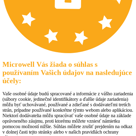
Microwell Vás žiada o súhlas s
používaním Vašich údajov na nasledujúce
účely:
Vaše osobné údaje budú spracované a informácie z vášho zariadenia
(súbory cookie, jedinečné identifikátory a ďalšie údaje zariadenia)
môžu byť uchovávané, používané a zdieľané s dodávateľmi tretích
strán, prípadne používané konkrétne týmto webom alebo aplikáciou.
Niektorí dodávatelia môžu spracúvať vaše osobné údaje na základe
oprávneného záujmu, proti ktorému môžete vzniesť námietku
pomocou možností nižšie. Súhlas môžete zrušiť prejdením na odkaz
v dolnej časti tejto stránky alebo v našich pravidlách ochrany