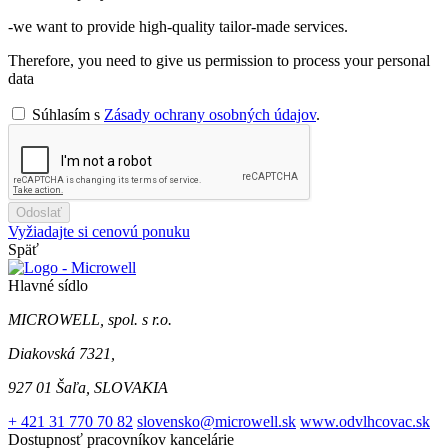
-we want to provide high-quality tailor-made services.
Therefore, you need to give us permission to process your personal
data
Súhlasím s
Zásady ochrany osobných údajov
.
Odoslať
Vyžiadajte si cenovú ponuku
Späť
Hlavné sídlo
MICROWELL, spol. s r.o.
Diakovská 7321,
927 01 Šaľa, SLOVAKIA
+ 421 31 770 70 82
slovensko@microwell.sk
www.odvlhcovac.sk
Dostupnosť pracovníkov kancelárie