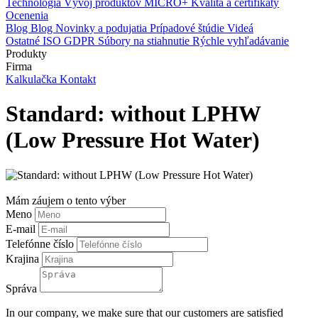
Technológia
Vývoj produktov
MICRO+
Kvalita a certifikáty
Ocenenia
Blog
Blog
Novinky a podujatia
Prípadové štúdie
Videá
Ostatné
ISO
GDPR
Súbory na stiahnutie
Rýchle vyhľadávanie
Produkty
Firma
Kalkulačka
Kontakt
Standard: without LPHW
(Low Pressure Hot Water)
Mám záujem o tento výber
Meno
E-mail
Telefónne číslo
Krajina
Správa
In our company, we make sure that our customers are satisfied