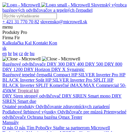
Slovenský výrobca
bazénových odvlhčovačov a tepelných čerpadiel
+ 421 31 770 70 82
slovensko@microwell.sk
menu
Produkty
Pro
Firma
Fir
Kalkulačka
Kal
Kontakt
Kon
sk
en
hr
bg
cz
de
hu
Bazénové odvlhčovače
DRY 300
DRY 400
DRY 500
DRY 800
DRY 1200
DRY Horizon
DRY X
Synairgic
Bazénové tepelné čerpadlá
Compact
HP SILVER Inverter Pro
HP
BLACK Inverter
Split
HP SILVER Inverter Pro SPLIT
HP
BLACK Inverter SPLIT
Komerčné
iMAX/MAX Commercial 50-
450kW
Tropical kit
DRY Siren stropný odvlhčovač
DRY SIREN Smart mono
DRY
SIREN Smart due
Ostatné produkty
Odvlhčovanie zdravotníckych zariadení
Podlahové štrbinové výustky
Odvlhčovače pre múzeá
Priemyselné
odvlhčovače
Ochrana bazéna
Qmax Tester
Manuály
O nás
O nás
Tím
Pobočky
Staňte sa partnerom Microwell