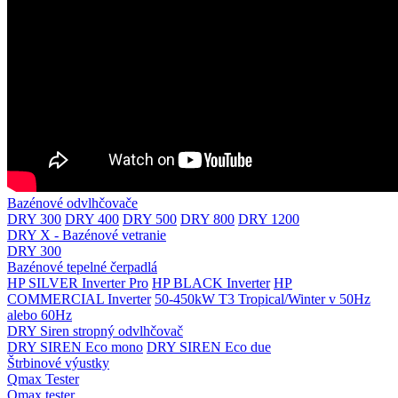
Bazénové odvlhčovače
DRY 300
DRY 400
DRY 500
DRY 800
DRY 1200
DRY X - Bazénové vetranie
DRY 300
Bazénové tepelné čerpadlá
HP SILVER Inverter Pro
HP BLACK Inverter
HP
COMMERCIAL Inverter
50-450kW T3 Tropical/Winter v 50Hz
alebo 60Hz
DRY Siren stropný odvlhčovač
DRY SIREN Eco mono
DRY SIREN Eco due
Štrbinové výustky
Qmax Tester
Qmax tester