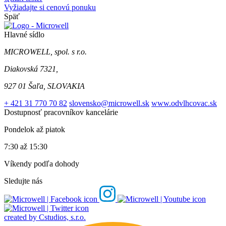
Vyžiadajte si cenovú ponuku
Späť
Hlavné sídlo
MICROWELL, spol. s r.o.
Diakovská 7321,
927 01 Šaľa, SLOVAKIA
+ 421 31 770 70 82
slovensko@microwell.sk
www.odvlhcovac.sk
Dostupnosť pracovníkov kancelárie
Pondelok až piatok
7:30 až 15:30
Víkendy podľa dohody
Sledujte nás
created by Cstudios, s.r.o.