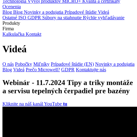
Technológia
Vývoj produktov
MICRO+
Kvalita a certifikáty
Ocenenia
Blog
Blog
Novinky a podujatia
Prípadové štúdie
Videá
Ostatné
ISO
GDPR
Súbory na stiahnutie
Rýchle vyhľadávanie
Produkty
Firma
Kalkulačka
Kontakt
Videá
O nás
Pobočky
Miľníky
Prípadové štúdie (EN)
Novinky a podujatia
Blog
Videá
Prečo Microwell?
GDPR
Kontaktujte nás
Webinár - 11.7.2024 Tipy a triky montáže
a servisu tepelných čerpadiel pre bazény
Kliknite na náš kanál YouTube
tu