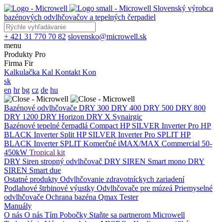
Slovenský výrobca
bazénových odvlhčovačov a tepelných čerpadiel
+ 421 31 770 70 82
slovensko@microwell.sk
menu
Produkty
Pro
Firma
Fir
Kalkulačka
Kal
Kontakt
Kon
sk
en
hr
bg
cz
de
hu
Bazénové odvlhčovače
DRY 300
DRY 400
DRY 500
DRY 800
DRY 1200
DRY Horizon
DRY X
Synairgic
Bazénové tepelné čerpadlá
Compact
HP SILVER Inverter Pro
HP
BLACK Inverter
Split
HP SILVER Inverter Pro SPLIT
HP
BLACK Inverter SPLIT
Komerčné
iMAX/MAX Commercial 50-
450kW
Tropical kit
DRY Siren stropný odvlhčovač
DRY SIREN Smart mono
DRY
SIREN Smart due
Ostatné produkty
Odvlhčovanie zdravotníckych zariadení
Podlahové štrbinové výustky
Odvlhčovače pre múzeá
Priemyselné
odvlhčovače
Ochrana bazéna
Qmax Tester
Manuály
O nás
O nás
Tím
Pobočky
Staňte sa partnerom Microwell