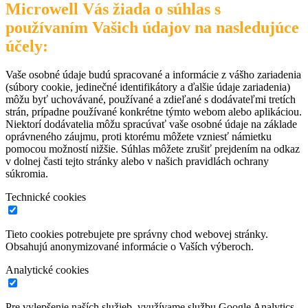
Microwell Vás žiada o súhlas s
používaním Vašich údajov na nasledujúce
účely:
Vaše osobné údaje budú spracované a informácie z vášho zariadenia
(súbory cookie, jedinečné identifikátory a ďalšie údaje zariadenia)
môžu byť uchovávané, používané a zdieľané s dodávateľmi tretích
strán, prípadne používané konkrétne týmto webom alebo aplikáciou.
Niektorí dodávatelia môžu spracúvať vaše osobné údaje na základe
oprávneného záujmu, proti ktorému môžete vzniesť námietku
pomocou možností nižšie. Súhlas môžete zrušiť prejdením na odkaz
v dolnej časti tejto stránky alebo v našich pravidlách ochrany
súkromia.
Technické cookies
Tieto cookies potrebujete pre správny chod webovej stránky.
Obsahujú anonymizované informácie o Vaších výberoch.
Analytické cookies
Pre vylepšenie naších služieb, využívame službu Google Analytics,