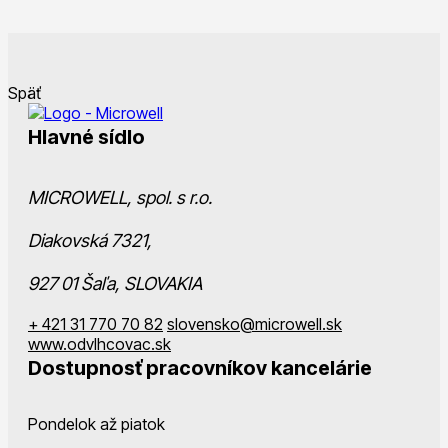
Späť
Hlavné sídlo
MICROWELL, spol. s r.o.
Diakovská 7321,
927 01 Šaľa, SLOVAKIA
+ 421 31 770 70 82
slovensko@microwell.sk
www.odvlhcovac.sk
Dostupnosť pracovníkov kancelárie
Pondelok až piatok