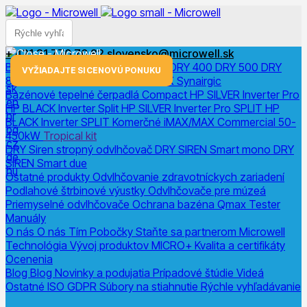
+ 421 31 770 70 82
slovensko@microwell.sk
Bazénové odvlhčovače
DRY 300
DRY 400
DRY 500
DRY
menu
VYŽIADAJTE SI CENOVÚ PONUKU
800
DRY 1200
DRY Horizon
DRY X
Synairgic
sk
Bazénové tepelné čerpadlá
Compact
HP SILVER Inverter Pro
en
HP BLACK Inverter
Split
HP SILVER Inverter Pro SPLIT
HP
hr
BLACK Inverter SPLIT
Komerčné
iMAX/MAX Commercial 50-
bg
450kW
Tropical kit
cz
DRY Siren stropný odvlhčovač
DRY SIREN Smart mono
DRY
de
SIREN Smart due
hu
Ostatné produkty
Odvlhčovanie zdravotníckych zariadení
Podlahové štrbinové výustky
Odvlhčovače pre múzeá
Priemyselné odvlhčovače
Ochrana bazéna
Qmax Tester
Manuály
O nás
O nás
Tím
Pobočky
Staňte sa partnerom Microwell
Technológia
Vývoj produktov
MICRO+
Kvalita a certifikáty
Ocenenia
Blog
Blog
Novinky a podujatia
Prípadové štúdie
Videá
Ostatné
ISO
GDPR
Súbory na stiahnutie
Rýchle vyhľadávanie