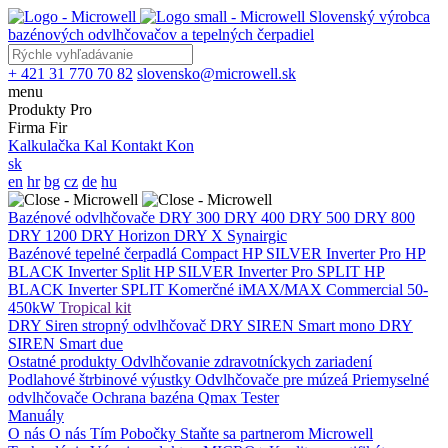
Slovenský výrobca
bazénových odvlhčovačov a tepelných čerpadiel
+ 421 31 770 70 82
slovensko@microwell.sk
menu
Produkty
Pro
Firma
Fir
Kalkulačka
Kal
Kontakt
Kon
sk
en
hr
bg
cz
de
hu
Bazénové odvlhčovače
DRY 300
DRY 400
DRY 500
DRY 800
DRY 1200
DRY Horizon
DRY X
Synairgic
Bazénové tepelné čerpadlá
Compact
HP SILVER Inverter Pro
HP
BLACK Inverter
Split
HP SILVER Inverter Pro SPLIT
HP
BLACK Inverter SPLIT
Komerčné
iMAX/MAX Commercial 50-
450kW
Tropical kit
DRY Siren stropný odvlhčovač
DRY SIREN Smart mono
DRY
SIREN Smart due
Ostatné produkty
Odvlhčovanie zdravotníckych zariadení
Podlahové štrbinové výustky
Odvlhčovače pre múzeá
Priemyselné
odvlhčovače
Ochrana bazéna
Qmax Tester
Manuály
O nás
O nás
Tím
Pobočky
Staňte sa partnerom Microwell