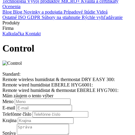
Technológia
Vývoj produktov
MICRO+
Kvalita a certifikáty
Ocenenia
Blog
Blog
Novinky a podujatia
Prípadové štúdie
Videá
Ostatné
ISO
GDPR
Súbory na stiahnutie
Rýchle vyhľadávanie
Produkty
Firma
Kalkulačka
Kontakt
Control
Standard:
Remote wireless humidistat & thermostat DRY EASY 300:
Remote wired humidistat EBERLE HYG6001:
Remote wired humidistat & thermostat EBERLE HYG7001:
Mám záujem o tento výber
Meno
E-mail
Telefónne číslo
Krajina
Správa