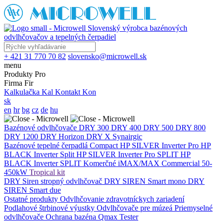
Slovenský výrobca bazénových
odvlhčovačov a tepelných čerpadiel
+ 421 31 770 70 82
slovensko@microwell.sk
menu
Produkty
Pro
Firma
Fir
Kalkulačka
Kal
Kontakt
Kon
sk
en
hr
bg
cz
de
hu
Bazénové odvlhčovače
DRY 300
DRY 400
DRY 500
DRY 800
DRY 1200
DRY Horizon
DRY X
Synairgic
Bazénové tepelné čerpadlá
Compact
HP SILVER Inverter Pro
HP
BLACK Inverter
Split
HP SILVER Inverter Pro SPLIT
HP
BLACK Inverter SPLIT
Komerčné
iMAX/MAX Commercial 50-
450kW
Tropical kit
DRY Siren stropný odvlhčovač
DRY SIREN Smart mono
DRY
SIREN Smart due
Ostatné produkty
Odvlhčovanie zdravotníckych zariadení
Podlahové štrbinové výustky
Odvlhčovače pre múzeá
Priemyselné
odvlhčovače
Ochrana bazéna
Qmax Tester