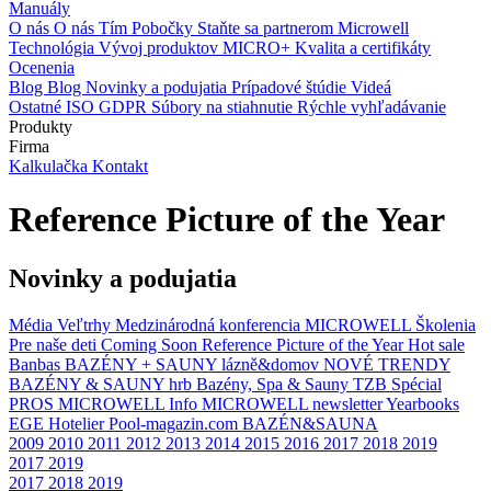
Manuály
O nás
O nás
Tím
Pobočky
Staňte sa partnerom Microwell
Technológia
Vývoj produktov
MICRO+
Kvalita a certifikáty
Ocenenia
Blog
Blog
Novinky a podujatia
Prípadové štúdie
Videá
Ostatné
ISO
GDPR
Súbory na stiahnutie
Rýchle vyhľadávanie
Produkty
Firma
Kalkulačka
Kontakt
Reference Picture of the Year
Novinky a podujatia
Média
Veľtrhy
Medzinárodná konferencia MICROWELL
Školenia
Pre naše deti
Coming Soon
Reference Picture of the Year
Hot sale
Banbas
BAZÉNY + SAUNY
lázně&domov
NOVÉ TRENDY
BAZÉNY & SAUNY
hrb
Bazény, Spa & Sauny
TZB
Spécial
PROS
MICROWELL Info
MICROWELL newsletter
Yearbooks
EGE
Hotelier
Pool-magazin.com
BAZÉN&SAUNA
2009
2010
2011
2012
2013
2014
2015
2016
2017
2018
2019
2017
2019
2017
2018
2019